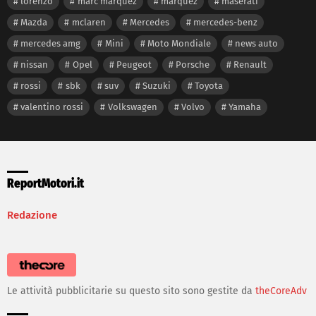
lorenzo
marc marquez
marquez
maserati
Mazda
mclaren
Mercedes
mercedes-benz
mercedes amg
Mini
Moto Mondiale
news auto
nissan
Opel
Peugeot
Porsche
Renault
rossi
sbk
suv
Suzuki
Toyota
valentino rossi
Volkswagen
Volvo
Yamaha
ReportMotori.it
Redazione
Le attività pubblicitarie su questo sito sono gestite da
theCoreAdv