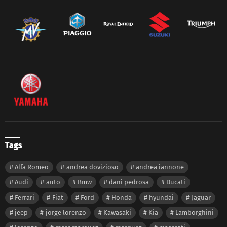
Tags
Alfa Romeo
andrea dovizioso
andrea iannone
Audi
auto
Bmw
dani pedrosa
Ducati
Ferrari
Fiat
Ford
Honda
hyundai
Jaguar
jeep
jorge lorenzo
Kawasaki
Kia
Lamborghini