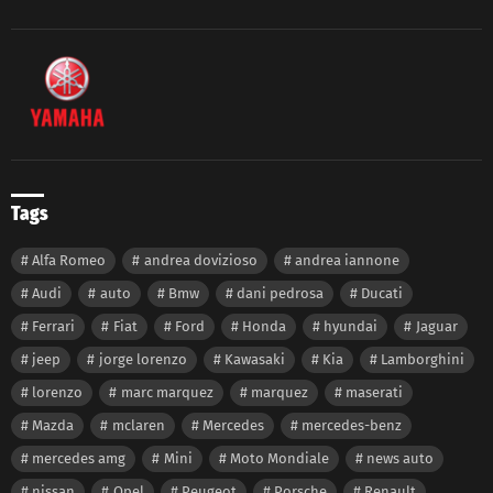
Tags
Alfa Romeo
andrea dovizioso
andrea iannone
Audi
auto
Bmw
dani pedrosa
Ducati
Ferrari
Fiat
Ford
Honda
hyundai
Jaguar
jeep
jorge lorenzo
Kawasaki
Kia
Lamborghini
lorenzo
marc marquez
marquez
maserati
Mazda
mclaren
Mercedes
mercedes-benz
mercedes amg
Mini
Moto Mondiale
news auto
nissan
Opel
Peugeot
Porsche
Renault