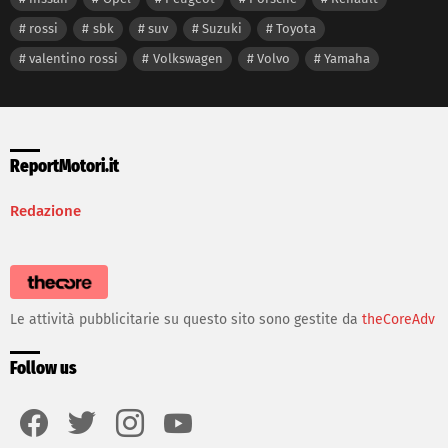
rossi
sbk
suv
Suzuki
Toyota
valentino rossi
Volkswagen
Volvo
Yamaha
ReportMotori.it
Redazione
Le attività pubblicitarie su questo sito sono gestite da
theCoreAdv
Follow us
facebook
twitter
instagram
youtube