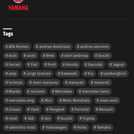
Tags
Alfa Romeo
andrea dovizioso
andrea iannone
Audi
auto
Bmw
dani pedrosa
Ducati
Ferrari
Fiat
Ford
Honda
hyundai
Jaguar
jeep
jorge lorenzo
Kawasaki
Kia
Lamborghini
lorenzo
marc marquez
marquez
maserati
Mazda
mclaren
Mercedes
mercedes-benz
mercedes amg
Mini
Moto Mondiale
news auto
nissan
Opel
Peugeot
Porsche
Renault
rossi
sbk
suv
Suzuki
Toyota
valentino rossi
Volkswagen
Volvo
Yamaha