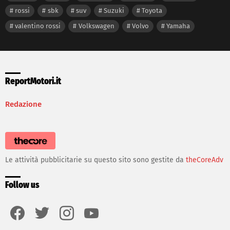
rossi
sbk
suv
Suzuki
Toyota
valentino rossi
Volkswagen
Volvo
Yamaha
ReportMotori.it
Redazione
Le attività pubblicitarie su questo sito sono gestite da
theCoreAdv
Follow us
facebook
twitter
instagram
youtube