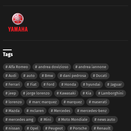
Tags
Alfa Romeo
andrea dovizioso
andrea iannone
Audi
auto
Bmw
dani pedrosa
Ducati
Ferrari
Fiat
Ford
Honda
hyundai
Jaguar
jeep
jorge lorenzo
Kawasaki
Kia
Lamborghini
lorenzo
marc marquez
marquez
maserati
Mazda
mclaren
Mercedes
mercedes-benz
mercedes amg
Mini
Moto Mondiale
news auto
nissan
Opel
Peugeot
Porsche
Renault