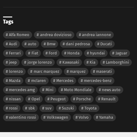
Tags
Alfa Romeo
andrea dovizioso
andrea iannone
Audi
auto
Bmw
dani pedrosa
Ducati
Ferrari
Fiat
Ford
Honda
hyundai
Jaguar
jeep
jorge lorenzo
Kawasaki
Kia
Lamborghini
lorenzo
marc marquez
marquez
maserati
Mazda
mclaren
Mercedes
mercedes-benz
mercedes amg
Mini
Moto Mondiale
news auto
nissan
Opel
Peugeot
Porsche
Renault
rossi
sbk
suv
Suzuki
Toyota
valentino rossi
Volkswagen
Volvo
Yamaha