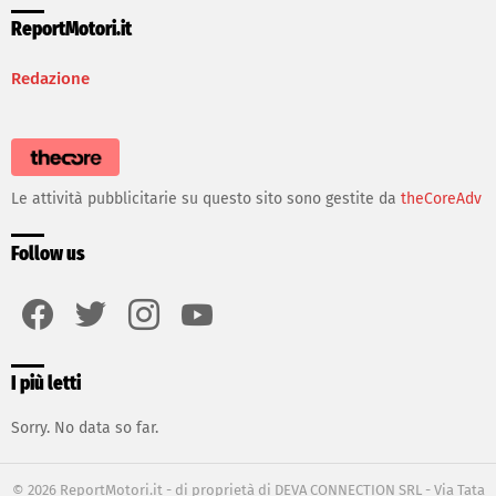
ReportMotori.it
Redazione
Le attività pubblicitarie su questo sito sono gestite da
theCoreAdv
Follow us
facebook
twitter
instagram
youtube
I più letti
Sorry. No data so far.
© 2026 ReportMotori.it - di proprietà di DEVA CONNECTION SRL - Via Tata