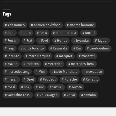
Tags
Alfa Romeo
andrea dovizioso
andrea iannone
Audi
auto
Bmw
dani pedrosa
Ducati
Ferrari
Fiat
Ford
Honda
hyundai
Jaguar
jeep
jorge lorenzo
Kawasaki
Kia
Lamborghini
lorenzo
marc marquez
marquez
maserati
Mazda
mclaren
Mercedes
mercedes-benz
mercedes amg
Mini
Moto Mondiale
news auto
nissan
Opel
Peugeot
Porsche
Renault
rossi
sbk
suv
Suzuki
Toyota
valentino rossi
Volkswagen
Volvo
Yamaha