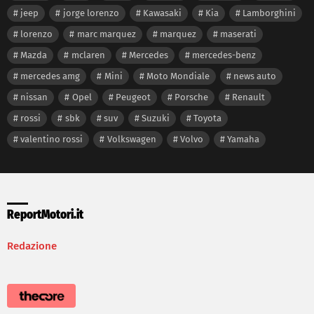
jeep
jorge lorenzo
Kawasaki
Kia
Lamborghini
lorenzo
marc marquez
marquez
maserati
Mazda
mclaren
Mercedes
mercedes-benz
mercedes amg
Mini
Moto Mondiale
news auto
nissan
Opel
Peugeot
Porsche
Renault
rossi
sbk
suv
Suzuki
Toyota
valentino rossi
Volkswagen
Volvo
Yamaha
ReportMotori.it
Redazione