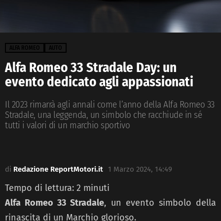
ALFA ROMEO
AUTO
Alfa Romeo 33 Stradale Day: un
evento dedicato agli appassionati
Il 2023 rimarrà agli annali come l’anno della Alfa Romeo 33
Stradale, una leggenda, un simbolo che racchiude in sé
tutti i valori di un marchio sportivo
di
Redazione ReportMotori.it
1 Marzo 2024, 14:49
Tempo di lettura:
2
minuti
Alfa Romeo 33 Stradale
, un evento simbolo della
rinascita di un Marchio glorioso.