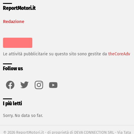
ReportMotori.it
Redazione
Le attività pubblicitarie su questo sito sono gestite da
theCoreAdv
Follow us
facebook
twitter
instagram
youtube
I più letti
Sorry. No data so far.
© 2026 ReportMotori.it - di proprietà di DEVA CONNECTION SRL - Via Tata