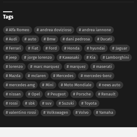
Tags
Alfa Romeo
andrea dovizioso
andrea iannone
Audi
auto
Bmw
dani pedrosa
Ducati
Ferrari
Fiat
Ford
Honda
hyundai
Jaguar
jeep
jorge lorenzo
Kawasaki
Kia
Lamborghini
lorenzo
marc marquez
marquez
maserati
Mazda
mclaren
Mercedes
mercedes-benz
mercedes amg
Mini
Moto Mondiale
news auto
nissan
Opel
Peugeot
Porsche
Renault
rossi
sbk
suv
Suzuki
Toyota
valentino rossi
Volkswagen
Volvo
Yamaha