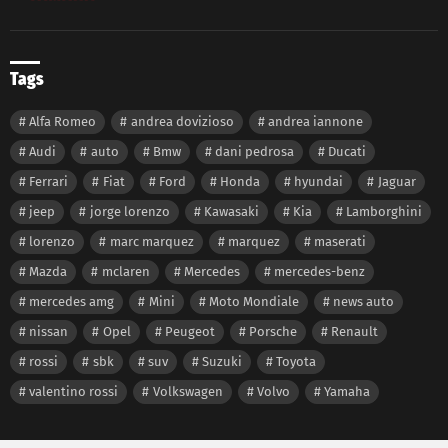
Tags
Alfa Romeo
andrea dovizioso
andrea iannone
Audi
auto
Bmw
dani pedrosa
Ducati
Ferrari
Fiat
Ford
Honda
hyundai
Jaguar
jeep
jorge lorenzo
Kawasaki
Kia
Lamborghini
lorenzo
marc marquez
marquez
maserati
Mazda
mclaren
Mercedes
mercedes-benz
mercedes amg
Mini
Moto Mondiale
news auto
nissan
Opel
Peugeot
Porsche
Renault
rossi
sbk
suv
Suzuki
Toyota
valentino rossi
Volkswagen
Volvo
Yamaha