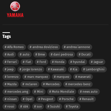
Tags
Alfa Romeo
andrea dovizioso
andrea iannone
Audi
auto
Bmw
dani pedrosa
Ducati
Ferrari
Fiat
Ford
Honda
hyundai
Jaguar
jeep
jorge lorenzo
Kawasaki
Kia
Lamborghini
lorenzo
marc marquez
marquez
maserati
Mazda
mclaren
Mercedes
mercedes-benz
mercedes amg
Mini
Moto Mondiale
news auto
nissan
Opel
Peugeot
Porsche
Renault
rossi
sbk
suv
Suzuki
Toyota