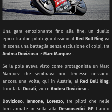
Una gara emozionante fino alla fine, un duello
epico tra due piloti grandissimi: al
Red Bull Ring
va
in scena una battaglia senza esclusione di colpi, tra
Andrea Dovizioso
e
Marc Marquez
.
Se la pole aveva visto come protagonista un Marc
Marquez che sembrava non temesse nessuno,
ancora una volta, qui in Austria, al
Red Bull Ring
,
trionfa la
Ducati
, vince
Andrea Dovizioso
.
Dovizioso
,
Iannone
,
Lorenzo
, tre piloti che nelle
loro annate in sella alla
Desmosedici GP
hanno