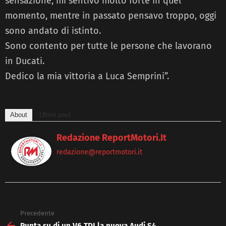
sensazione, mi sentivo molto forte in quel
momento, mentre in passato pensavo troppo, oggi
sono andato di istinto.
Sono contento per tutte le persone che lavorano
in Ducati.
Dedico la mia vittoria a Luca Semprini”.
About
Ultimi post
Redazione ReportMotori.it
redazione@reportmotori.it
Precedente
See
more
Punta su di un V6 TDI la nuova Audi S4