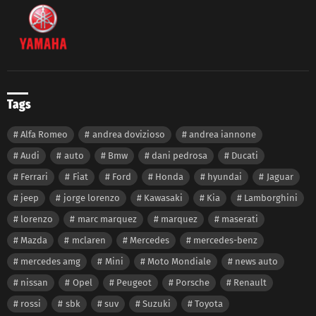
Tags
Alfa Romeo
andrea dovizioso
andrea iannone
Audi
auto
Bmw
dani pedrosa
Ducati
Ferrari
Fiat
Ford
Honda
hyundai
Jaguar
jeep
jorge lorenzo
Kawasaki
Kia
Lamborghini
lorenzo
marc marquez
marquez
maserati
Mazda
mclaren
Mercedes
mercedes-benz
mercedes amg
Mini
Moto Mondiale
news auto
nissan
Opel
Peugeot
Porsche
Renault
rossi
sbk
suv
Suzuki
Toyota