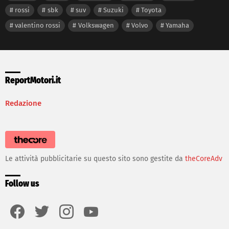
rossi
sbk
suv
Suzuki
Toyota
valentino rossi
Volkswagen
Volvo
Yamaha
ReportMotori.it
Redazione
Le attività pubblicitarie su questo sito sono gestite da
theCoreAdv
Follow us
facebook
twitter
instagram
youtube