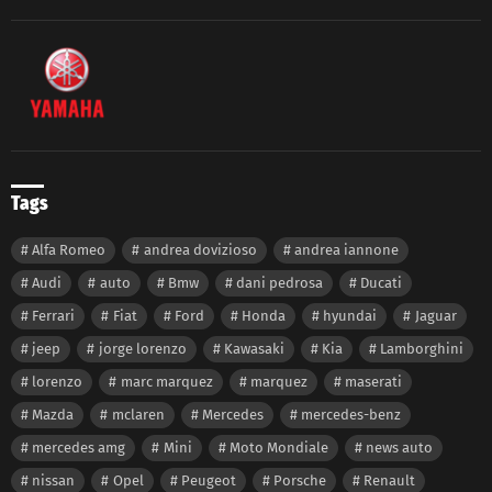
Tags
Alfa Romeo
andrea dovizioso
andrea iannone
Audi
auto
Bmw
dani pedrosa
Ducati
Ferrari
Fiat
Ford
Honda
hyundai
Jaguar
jeep
jorge lorenzo
Kawasaki
Kia
Lamborghini
lorenzo
marc marquez
marquez
maserati
Mazda
mclaren
Mercedes
mercedes-benz
mercedes amg
Mini
Moto Mondiale
news auto
nissan
Opel
Peugeot
Porsche
Renault