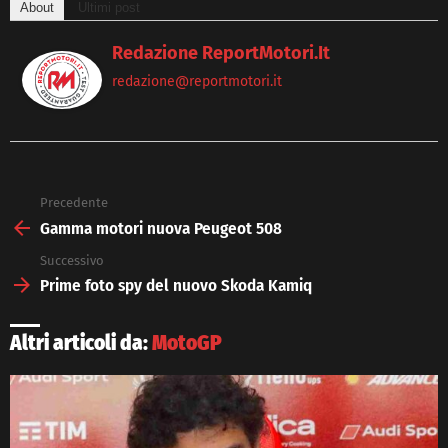
About
Ultimi post
Redazione ReportMotori.it
redazione@reportmotori.it
Precedente
See
more
Gamma motori nuova Peugeot 508
Successivo
Prime foto spy del nuovo Skoda Kamiq
Altri articoli da:
MotoGP