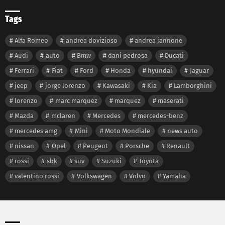
Tags
Alfa Romeo
andrea dovizioso
andrea iannone
Audi
auto
Bmw
dani pedrosa
Ducati
Ferrari
Fiat
Ford
Honda
hyundai
Jaguar
jeep
jorge lorenzo
Kawasaki
Kia
Lamborghini
lorenzo
marc marquez
marquez
maserati
Mazda
mclaren
Mercedes
mercedes-benz
mercedes amg
Mini
Moto Mondiale
news auto
nissan
Opel
Peugeot
Porsche
Renault
rossi
sbk
suv
Suzuki
Toyota
valentino rossi
Volkswagen
Volvo
Yamaha