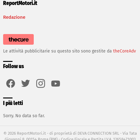
ReportMotori.it
Redazione
Le attività pubblicitarie su questo sito sono gestite da
theCoreAdv
Follow us
facebook
twitter
instagram
youtube
I più letti
Sorry. No data so far.
© 2026 ReportMotori.it - di proprietà di DEVA CONNECTION SRL - Via Tata
Giovanni 8, 00154 Roma (RM) - Codice Fiscale e Partita I.V.A. 12658471003