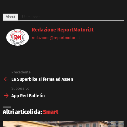
About
Ultimi post
Redazione ReportMotori.it
redazione@reportmotori.it
Precedente
See
more
La Superbike si ferma ad Assen
Successivo
App Red Bulletin
Altri articoli da:
Smart