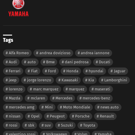
Tags
Alfa Romeo
andrea dovizioso
andrea iannone
Audi
auto
Bmw
dani pedrosa
Ducati
Ferrari
Fiat
Ford
Honda
hyundai
Jaguar
jeep
jorge lorenzo
Kawasaki
Kia
Lamborghini
lorenzo
marc marquez
marquez
maserati
Mazda
mclaren
Mercedes
mercedes-benz
mercedes amg
Mini
Moto Mondiale
news auto
nissan
Opel
Peugeot
Porsche
Renault
rossi
sbk
suv
Suzuki
Toyota
valentino rossi
Volkswagen
Volvo
Yamaha