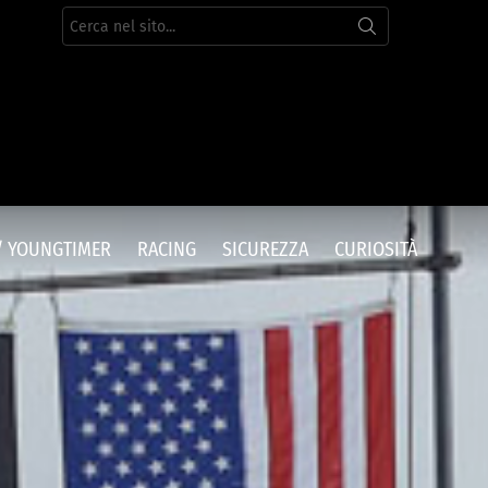
Cerca
per:
/ YOUNGTIMER
RACING
SICUREZZA
CURIOSITÀ