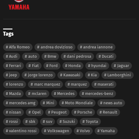
Tags
Alfa Romeo
andrea dovizioso
andrea iannone
Audi
auto
Bmw
dani pedrosa
Ducati
Ferrari
Fiat
Ford
Honda
hyundai
Jaguar
jeep
jorge lorenzo
Kawasaki
Kia
Lamborghini
lorenzo
marc marquez
marquez
maserati
Mazda
mclaren
Mercedes
mercedes-benz
mercedes amg
Mini
Moto Mondiale
news auto
nissan
Opel
Peugeot
Porsche
Renault
rossi
sbk
suv
Suzuki
Toyota
valentino rossi
Volkswagen
Volvo
Yamaha