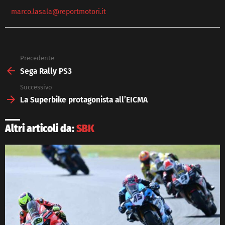
marco.lasala@reportmotori.it
Precedente
See
more
Sega Rally PS3
Successivo
La Superbike protagonista all’EICMA
Altri articoli da:
SBK