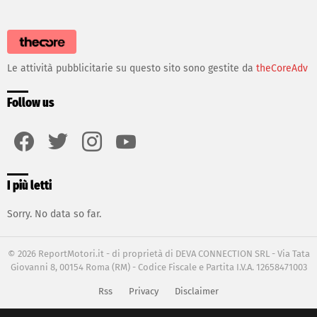
Le attività pubblicitarie su questo sito sono gestite da
theCoreAdv
Follow us
facebook
twitter
instagram
youtube
I più letti
Sorry. No data so far.
© 2026 ReportMotori.it - di proprietà di DEVA CONNECTION SRL - Via Tata
Giovanni 8, 00154 Roma (RM) - Codice Fiscale e Partita I.V.A. 12658471003
Rss
Privacy
Disclaimer