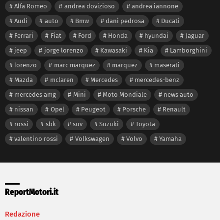
Alfa Romeo
andrea dovizioso
andrea iannone
Audi
auto
Bmw
dani pedrosa
Ducati
Ferrari
Fiat
Ford
Honda
hyundai
Jaguar
jeep
jorge lorenzo
Kawasaki
Kia
Lamborghini
lorenzo
marc marquez
marquez
maserati
Mazda
mclaren
Mercedes
mercedes-benz
mercedes amg
Mini
Moto Mondiale
news auto
nissan
Opel
Peugeot
Porsche
Renault
rossi
sbk
suv
Suzuki
Toyota
valentino rossi
Volkswagen
Volvo
Yamaha
ReportMotori.it
Redazione