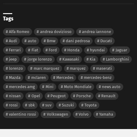
Tags
Alfa Romeo
andrea dovizioso
andrea iannone
Audi
auto
Bmw
dani pedrosa
Ducati
Ferrari
Fiat
Ford
Honda
hyundai
Jaguar
jeep
jorge lorenzo
Kawasaki
Kia
Lamborghini
lorenzo
marc marquez
marquez
maserati
Mazda
mclaren
Mercedes
mercedes-benz
mercedes amg
Mini
Moto Mondiale
news auto
nissan
Opel
Peugeot
Porsche
Renault
rossi
sbk
suv
Suzuki
Toyota
valentino rossi
Volkswagen
Volvo
Yamaha