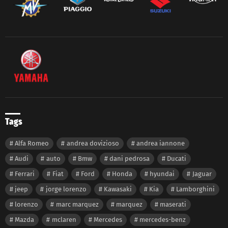
Tags
Alfa Romeo
andrea dovizioso
andrea iannone
Audi
auto
Bmw
dani pedrosa
Ducati
Ferrari
Fiat
Ford
Honda
hyundai
Jaguar
jeep
jorge lorenzo
Kawasaki
Kia
Lamborghini
lorenzo
marc marquez
marquez
maserati
Mazda
mclaren
Mercedes
mercedes-benz