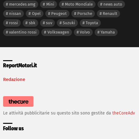
mercedes amg
Mini
Moto Mondiale
news auto
nissan
Opel
Peugeot
Porsche
Renault
rossi
sbk
suv
Suzuki
Toyota
valentino rossi
Volkswagen
Volvo
Yamaha
ReportMotori.it
Redazione
Le attività pubblicitarie su questo sito sono gestite da
theCoreAdv
Follow us
facebook
twitter
instagram
youtube