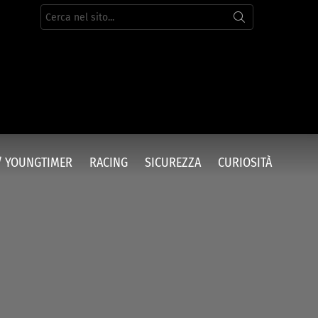
Cerca
per:
/ YOUNGTIMER
RACING
SICUREZZA
CURIOSITÀ