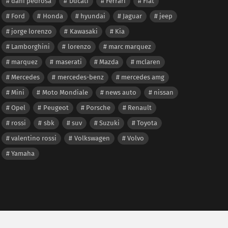
dani pedrosa
Ducati
Ferrari
Fiat
Ford
Honda
hyundai
Jaguar
jeep
jorge lorenzo
Kawasaki
Kia
Lamborghini
lorenzo
marc marquez
marquez
maserati
Mazda
mclaren
Mercedes
mercedes-benz
mercedes amg
Mini
Moto Mondiale
news auto
nissan
Opel
Peugeot
Porsche
Renault
rossi
sbk
suv
Suzuki
Toyota
valentino rossi
Volkswagen
Volvo
Yamaha