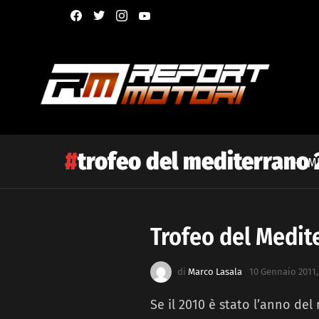
facebook
twitter
instagram
youtube
trofeo del mediterrano 
HOM
Trofeo del Medit
Latest
story
di
Marco Lasala
10 Gennaio 2011,
Se il 2010 è stato l’anno del r