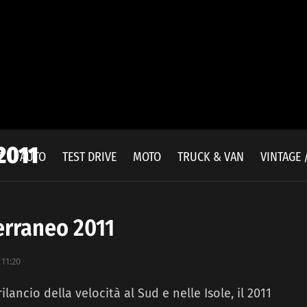
2011
E
AUTO
TEST DRIVE
MOTO
TRUCK & VAN
VINTAGE 
erraneo 2011
 11:20
ilancio della velocità al Sud e nelle Isole, il 2011