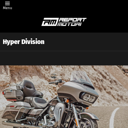
Menu
Hyper Division
Latest
story