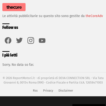
Le attività pubblicitarie su questo sito sono gestite da
theCoreAdv
Follow us
facebook
twitter
instagram
youtube
I più letti
Sorry. No data so far.
© 2026 ReportMotori.it - di proprietà di DEVA CONNECTION SRL - Via Tata
Giovanni 8, 00154 Roma (RM) - Codice Fiscale e Partita I.V.A. 12658471003
Rss
Privacy
Disclaimer