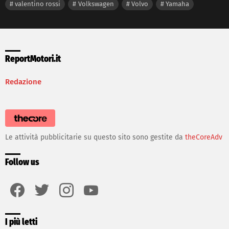
valentino rossi
Volkswagen
Volvo
Yamaha
ReportMotori.it
Redazione
Le attività pubblicitarie su questo sito sono gestite da
theCoreAdv
Follow us
facebook
twitter
instagram
youtube
I più letti