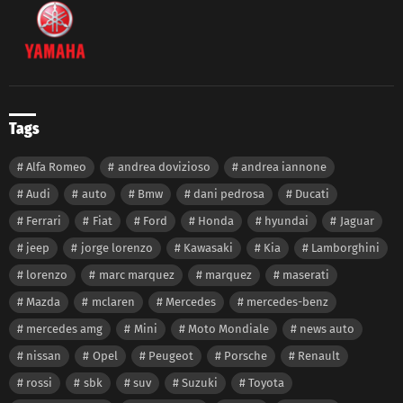
Tags
Alfa Romeo
andrea dovizioso
andrea iannone
Audi
auto
Bmw
dani pedrosa
Ducati
Ferrari
Fiat
Ford
Honda
hyundai
Jaguar
jeep
jorge lorenzo
Kawasaki
Kia
Lamborghini
lorenzo
marc marquez
marquez
maserati
Mazda
mclaren
Mercedes
mercedes-benz
mercedes amg
Mini
Moto Mondiale
news auto
nissan
Opel
Peugeot
Porsche
Renault
rossi
sbk
suv
Suzuki
Toyota