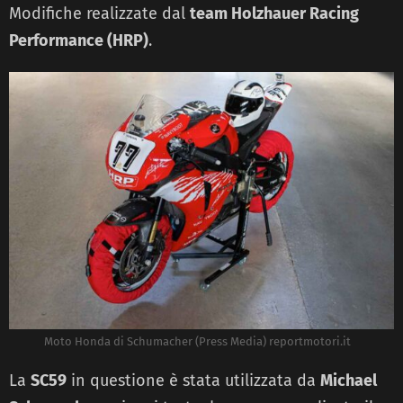
Modifiche realizzate dal
team Holzhauer Racing
Performance (HRP)
.
Moto Honda di Schumacher (Press Media) reportmotori.it
La
SC59
in questione è stata utilizzata da
Michael