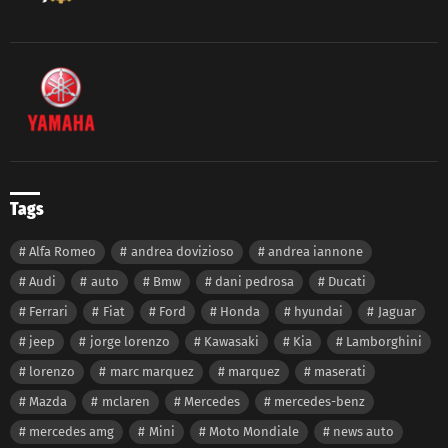
Tags
Alfa Romeo
andrea dovizioso
andrea iannone
Audi
auto
Bmw
dani pedrosa
Ducati
Ferrari
Fiat
Ford
Honda
hyundai
Jaguar
jeep
jorge lorenzo
Kawasaki
Kia
Lamborghini
lorenzo
marc marquez
marquez
maserati
Mazda
mclaren
Mercedes
mercedes-benz
mercedes amg
Mini
Moto Mondiale
news auto