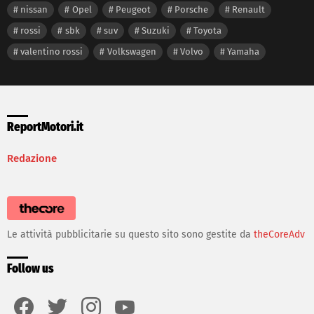
nissan
Opel
Peugeot
Porsche
Renault
rossi
sbk
suv
Suzuki
Toyota
valentino rossi
Volkswagen
Volvo
Yamaha
ReportMotori.it
Redazione
Le attività pubblicitarie su questo sito sono gestite da
theCoreAdv
Follow us
facebook
twitter
instagram
youtube