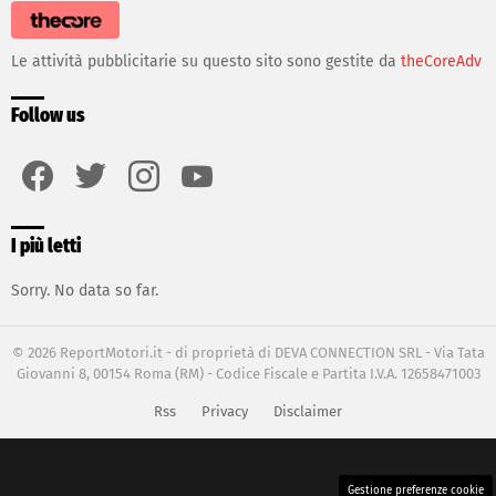
Le attività pubblicitarie su questo sito sono gestite da
theCoreAdv
Follow us
facebook
twitter
instagram
youtube
I più letti
Sorry. No data so far.
© 2026 ReportMotori.it - di proprietà di DEVA CONNECTION SRL - Via Tata
Giovanni 8, 00154 Roma (RM) - Codice Fiscale e Partita I.V.A. 12658471003
Rss
Privacy
Disclaimer
Gestione preferenze cookie