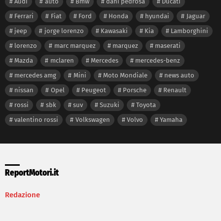
Audi
auto
Bmw
dani pedrosa
Ducati
Ferrari
Fiat
Ford
Honda
hyundai
Jaguar
jeep
jorge lorenzo
Kawasaki
Kia
Lamborghini
lorenzo
marc marquez
marquez
maserati
Mazda
mclaren
Mercedes
mercedes-benz
mercedes amg
Mini
Moto Mondiale
news auto
nissan
Opel
Peugeot
Porsche
Renault
rossi
sbk
suv
Suzuki
Toyota
valentino rossi
Volkswagen
Volvo
Yamaha
ReportMotori.it
Redazione