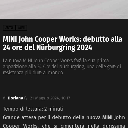
AUTO
MINI
MINI John Cooper Works: debutto alla
24 ore del Nürburgring 2024
La nuova MINI John Cooper Works farà la sua prima
apparizione alla 24 Ore del Nürburgring, una delle gare di
resistenza più dure al mondo
di
Doriana F.
21 Maggio 2024, 10:17
Tempo di lettura:
2
minuti
Grande attesa per il debutto della nuova
MINI
John
Cooper Works, che si cimenterà nella durissima