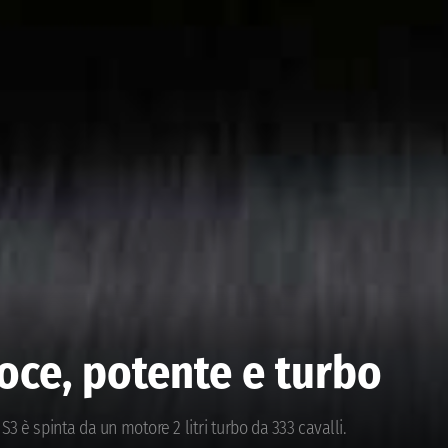
oce, potente e turbo
S3 è spinta da un motore 2 litri turbo da 333 cavalli.