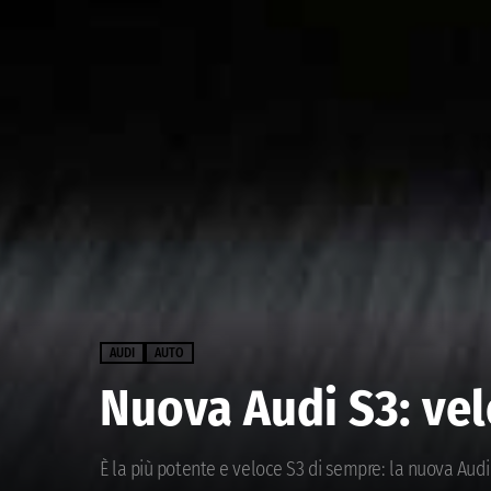
AUDI
AUTO
Nuova Audi S3: vel
È la più potente e veloce S3 di sempre: la nuova Audi 