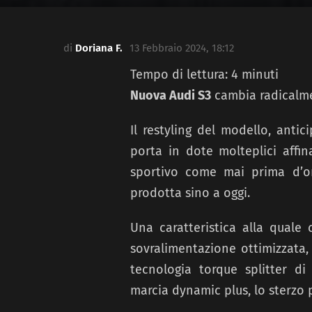
di
Doriana F.
13 Febbraio 2024, 18:12
Tempo di lettura:
4
minuti
Nuova Audi S3
cambia radicalmen
Il restyling del modello, antic
porta in dote molteplici aff
sportivo come mai prima d’
prodotta sino a oggi.
Una caratteristica alla quale 
sovralimentazione ottimizzata, 
tecnologia torque splitter d
marcia dynamic plus, lo sterzo p