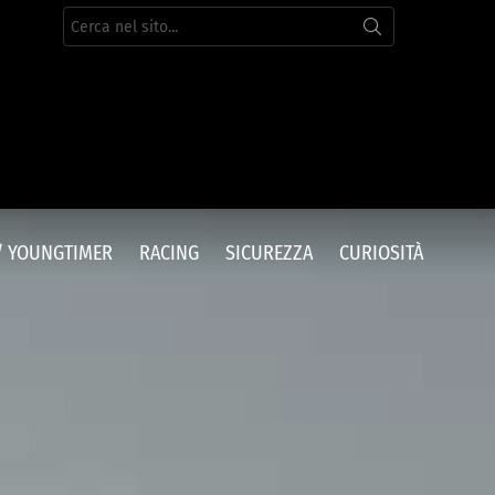
Cerca
per:
/ YOUNGTIMER
RACING
SICUREZZA
CURIOSITÀ