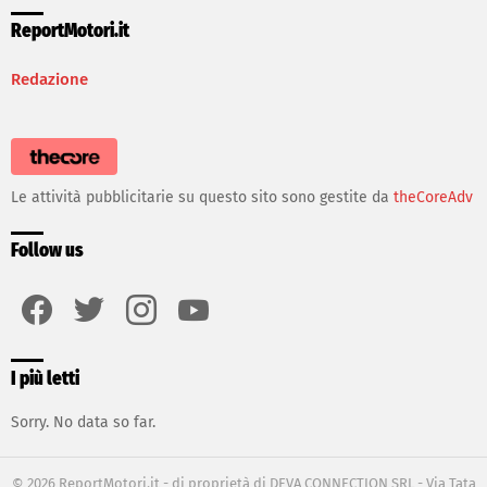
ReportMotori.it
Redazione
Le attività pubblicitarie su questo sito sono gestite da
theCoreAdv
Follow us
facebook
twitter
instagram
youtube
I più letti
Sorry. No data so far.
© 2026 ReportMotori.it - di proprietà di DEVA CONNECTION SRL - Via Tata