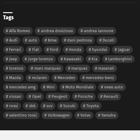
Tags
Alfa Romeo
andrea dovizioso
andrea iannone
Audi
auto
Bmw
dani pedrosa
Ducati
Ferrari
Fiat
Ford
Honda
hyundai
Jaguar
jeep
jorge lorenzo
Kawasaki
Kia
Lamborghini
lorenzo
marc marquez
marquez
maserati
Mazda
mclaren
Mercedes
mercedes-benz
mercedes amg
Mini
Moto Mondiale
news auto
nissan
Opel
Peugeot
Porsche
Renault
rossi
sbk
suv
Suzuki
Toyota
valentino rossi
Volkswagen
Volvo
Yamaha