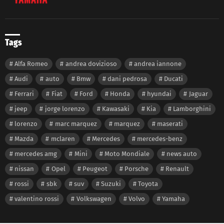
Tags
Alfa Romeo
andrea dovizioso
andrea iannone
Audi
auto
Bmw
dani pedrosa
Ducati
Ferrari
Fiat
Ford
Honda
hyundai
Jaguar
jeep
jorge lorenzo
Kawasaki
Kia
Lamborghini
lorenzo
marc marquez
marquez
maserati
Mazda
mclaren
Mercedes
mercedes-benz
mercedes amg
Mini
Moto Mondiale
news auto
nissan
Opel
Peugeot
Porsche
Renault
rossi
sbk
suv
Suzuki
Toyota
valentino rossi
Volkswagen
Volvo
Yamaha