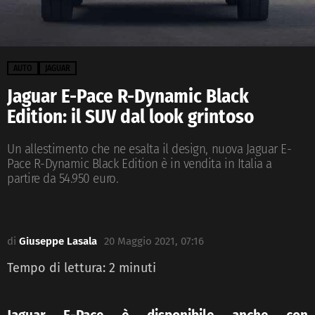
AUTO
JAGUAR
Jaguar E-Pace R-Dynamic Black
Edition: il SUV dal look grintoso
Un allestimento che ne esalta il design, nuova Jaguar E-
Pace R-Dynamic Black Edition è in vendita in Italia a
partire da 54.950 euro.
di
Giuseppe Lasala
20 Maggio 2021, 07:16
Tempo di lettura:
2
minuti