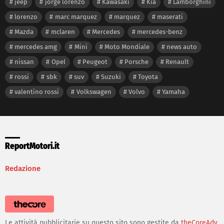
jeep
jorge lorenzo
Kawasaki
Kia
Lamborghini
lorenzo
marc marquez
marquez
maserati
Mazda
mclaren
Mercedes
mercedes-benz
mercedes amg
Mini
Moto Mondiale
news auto
nissan
Opel
Peugeot
Porsche
Renault
rossi
sbk
suv
Suzuki
Toyota
valentino rossi
Volkswagen
Volvo
Yamaha
ReportMotori.it
Redazione
Le attività pubblicitarie su questo sito sono gestite da
theCoreAdv