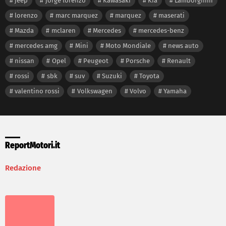
jeep
jorge lorenzo
Kawasaki
Kia
Lamborghini
lorenzo
marc marquez
marquez
maserati
Mazda
mclaren
Mercedes
mercedes-benz
mercedes amg
Mini
Moto Mondiale
news auto
nissan
Opel
Peugeot
Porsche
Renault
rossi
sbk
suv
Suzuki
Toyota
valentino rossi
Volkswagen
Volvo
Yamaha
ReportMotori.it
Redazione