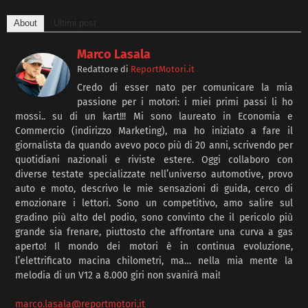
About
Ultimi post
Marco Lasala
Redattore
di
ReportMotori.it
Credo di esser nato per comunicare la mia
passione per i motori: i miei primi passi li ho
mossi.. su di un kart!!! Mi sono laureato in Economia e
Commercio (indirizzo Marketing), ma ho iniziato a fare il
giornalista da quando avevo poco più di 20 anni, scrivendo per
quotidiani nazionali e riviste estere. Oggi collaboro con
diverse testate specializzate nell’universo automotive, provo
auto e moto, descrivo le mie sensazioni di guida, cerco di
emozionare i lettori. Sono un competitivo, amo salire sul
gradino più alto del podio, sono convinto che il pericolo più
grande sia frenare, piuttosto che affrontare una curva a gas
aperto! Il mondo dei motori è in continua evoluzione,
l’elettrificato macina chilometri, ma… nella mia mente la
melodia di un V12 a 8.000 giri non svanirà mai!
marco.lasala@reportmotori.it