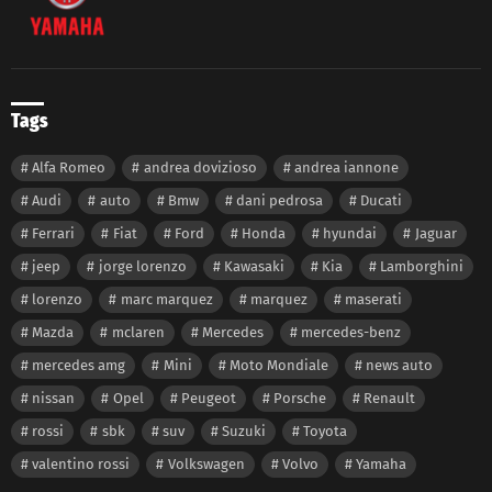
Tags
Alfa Romeo
andrea dovizioso
andrea iannone
Audi
auto
Bmw
dani pedrosa
Ducati
Ferrari
Fiat
Ford
Honda
hyundai
Jaguar
jeep
jorge lorenzo
Kawasaki
Kia
Lamborghini
lorenzo
marc marquez
marquez
maserati
Mazda
mclaren
Mercedes
mercedes-benz
mercedes amg
Mini
Moto Mondiale
news auto
nissan
Opel
Peugeot
Porsche
Renault
rossi
sbk
suv
Suzuki
Toyota
valentino rossi
Volkswagen
Volvo
Yamaha