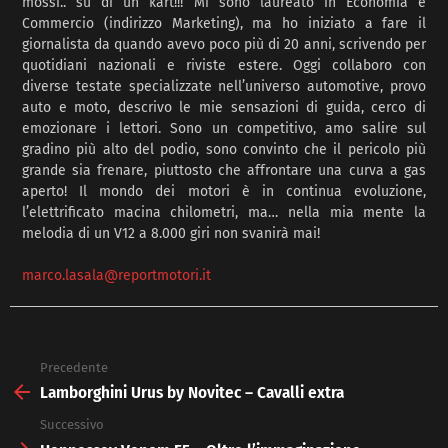
mossi.. su di un kart!!! Mi sono laureato in Economia e
Commercio (indirizzo Marketing), ma ho iniziato a fare il
giornalista da quando avevo poco più di 20 anni, scrivendo per
quotidiani nazionali e riviste estere. Oggi collaboro con
diverse testate specializzate nell’universo automotive, provo
auto e moto, descrivo le mie sensazioni di guida, cerco di
emozionare i lettori. Sono un competitivo, amo salire sul
gradino più alto del podio, sono convinto che il pericolo più
grande sia frenare, piuttosto che affrontare una curva a gas
aperto! Il mondo dei motori è in continua evoluzione,
l’elettrificato macina chilometri, ma… nella mia mente la
melodia di un V12 a 8.000 giri non svanirà mai!
marco.lasala@reportmotori.it
Precedente
See
more
Lamborghini Urus by Novitec – Cavalli extra
Successivo