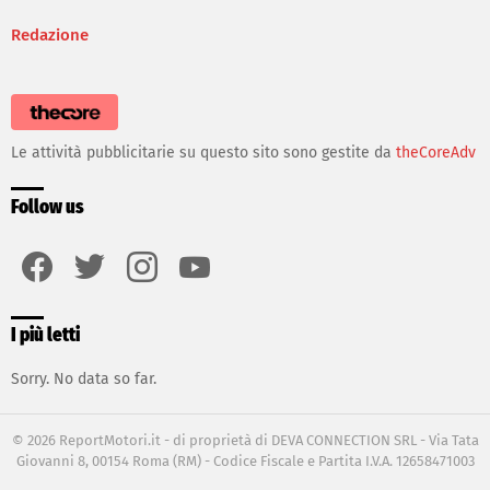
Redazione
Le attività pubblicitarie su questo sito sono gestite da
theCoreAdv
Follow us
facebook
twitter
instagram
youtube
I più letti
Sorry. No data so far.
© 2026 ReportMotori.it - di proprietà di DEVA CONNECTION SRL - Via Tata
Giovanni 8, 00154 Roma (RM) - Codice Fiscale e Partita I.V.A. 12658471003