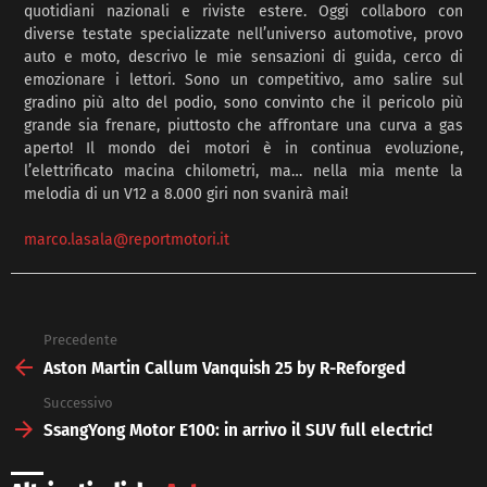
quotidiani nazionali e riviste estere. Oggi collaboro con
diverse testate specializzate nell’universo automotive, provo
auto e moto, descrivo le mie sensazioni di guida, cerco di
emozionare i lettori. Sono un competitivo, amo salire sul
gradino più alto del podio, sono convinto che il pericolo più
grande sia frenare, piuttosto che affrontare una curva a gas
aperto! Il mondo dei motori è in continua evoluzione,
l’elettrificato macina chilometri, ma… nella mia mente la
melodia di un V12 a 8.000 giri non svanirà mai!
marco.lasala@reportmotori.it
Precedente
See
more
Aston Martin Callum Vanquish 25 by R-Reforged
Successivo
SsangYong Motor E100: in arrivo il SUV full electric!