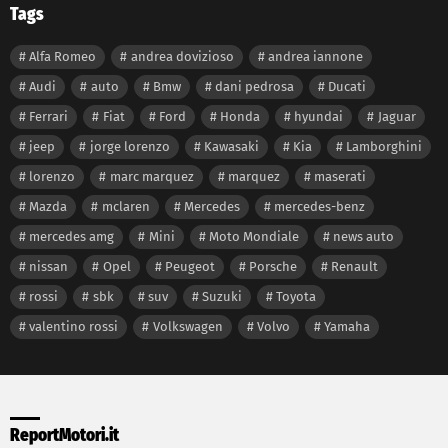
Tags
Alfa Romeo
andrea dovizioso
andrea iannone
Audi
auto
Bmw
dani pedrosa
Ducati
Ferrari
Fiat
Ford
Honda
hyundai
Jaguar
jeep
jorge lorenzo
Kawasaki
Kia
Lamborghini
lorenzo
marc marquez
marquez
maserati
Mazda
mclaren
Mercedes
mercedes-benz
mercedes amg
Mini
Moto Mondiale
news auto
nissan
Opel
Peugeot
Porsche
Renault
rossi
sbk
suv
Suzuki
Toyota
valentino rossi
Volkswagen
Volvo
Yamaha
ReportMotori.it