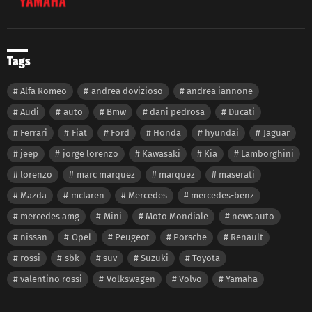
Tags
Alfa Romeo
andrea dovizioso
andrea iannone
Audi
auto
Bmw
dani pedrosa
Ducati
Ferrari
Fiat
Ford
Honda
hyundai
Jaguar
jeep
jorge lorenzo
Kawasaki
Kia
Lamborghini
lorenzo
marc marquez
marquez
maserati
Mazda
mclaren
Mercedes
mercedes-benz
mercedes amg
Mini
Moto Mondiale
news auto
nissan
Opel
Peugeot
Porsche
Renault
rossi
sbk
suv
Suzuki
Toyota
valentino rossi
Volkswagen
Volvo
Yamaha