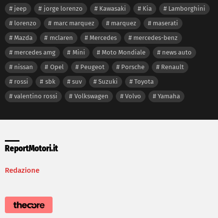
jeep
jorge lorenzo
Kawasaki
Kia
Lamborghini
lorenzo
marc marquez
marquez
maserati
Mazda
mclaren
Mercedes
mercedes-benz
mercedes amg
Mini
Moto Mondiale
news auto
nissan
Opel
Peugeot
Porsche
Renault
rossi
sbk
suv
Suzuki
Toyota
valentino rossi
Volkswagen
Volvo
Yamaha
ReportMotori.it
Redazione