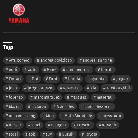
Tags
Alfa Romeo
andrea dovizioso
andrea iannone
Audi
auto
Bmw
dani pedrosa
Ducati
Ferrari
Fiat
Ford
Honda
hyundai
Jaguar
jeep
jorge lorenzo
Kawasaki
Kia
Lamborghini
lorenzo
marc marquez
marquez
maserati
Mazda
mclaren
Mercedes
mercedes-benz
mercedes amg
Mini
Moto Mondiale
news auto
nissan
Opel
Peugeot
Porsche
Renault
rossi
sbk
suv
Suzuki
Toyota