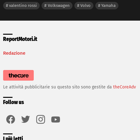
valentino rossi
Volkswagen
Volvo
Yamaha
ReportMotori.it
Redazione
Le attività pubblicitarie su questo sito sono gestite da
theCoreAdv
Follow us
facebook
twitter
instagram
youtube
I più letti