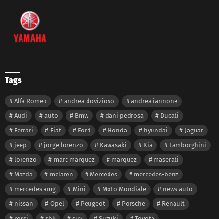
Tags
Alfa Romeo
andrea dovizioso
andrea iannone
Audi
auto
Bmw
dani pedrosa
Ducati
Ferrari
Fiat
Ford
Honda
hyundai
Jaguar
jeep
jorge lorenzo
Kawasaki
Kia
Lamborghini
lorenzo
marc marquez
marquez
maserati
Mazda
mclaren
Mercedes
mercedes-benz
mercedes amg
Mini
Moto Mondiale
news auto
nissan
Opel
Peugeot
Porsche
Renault
rossi
sbk
suv
Suzuki
Toyota