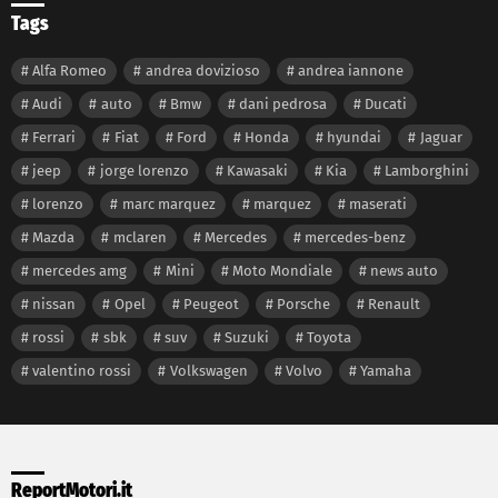
Tags
Alfa Romeo
andrea dovizioso
andrea iannone
Audi
auto
Bmw
dani pedrosa
Ducati
Ferrari
Fiat
Ford
Honda
hyundai
Jaguar
jeep
jorge lorenzo
Kawasaki
Kia
Lamborghini
lorenzo
marc marquez
marquez
maserati
Mazda
mclaren
Mercedes
mercedes-benz
mercedes amg
Mini
Moto Mondiale
news auto
nissan
Opel
Peugeot
Porsche
Renault
rossi
sbk
suv
Suzuki
Toyota
valentino rossi
Volkswagen
Volvo
Yamaha
ReportMotori.it