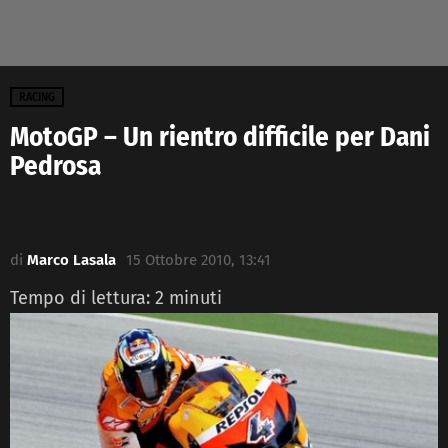
RACING
MotoGP – Un rientro difficile per Dani
Pedrosa
di
Marco Lasala
15 Ottobre 2010, 13:41
Tempo di lettura:
2
minuti