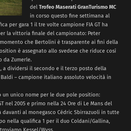
del
Trofeo Maserati GranTurismo MC
in corso questo fine settimana al
fica per gara 1 il tre volte campione FIA GT ha
per la vittoria finale del campionato: Peter
momento che Bertolini è trasparente ai fini della
 position è assegnato allo svedese che riduce così
o da Zumerle.
 a dividersi il secondo e il terzo posto della
 Baldi – campione italiano assoluto velocità in
o un unico nome per le due pole position:
T nel 2005 e primo nella 24 Ore di Le Mans del
rà davanti al monegasco Cédric Sbirrazuoli in tutte
po nella qualifica 1 per il duo Coldani/Gallina,
 troviamo Kessel/Wyss.