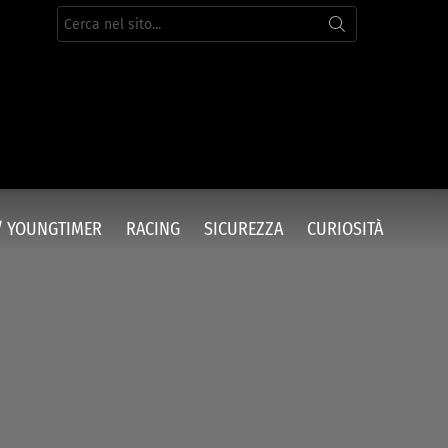
Cerca
per:
/ YOUNGTIMER
RACING
SICUREZZA
CURIOSITÀ