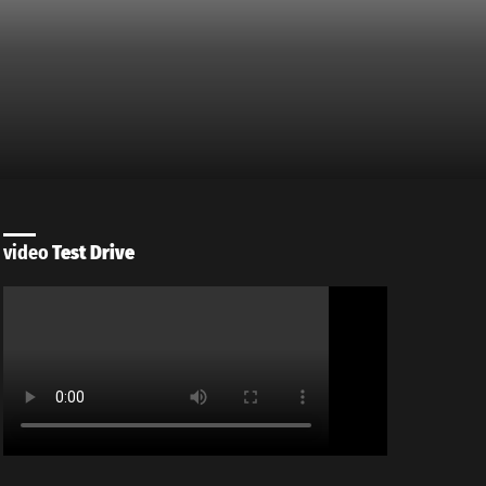
video
Test Drive