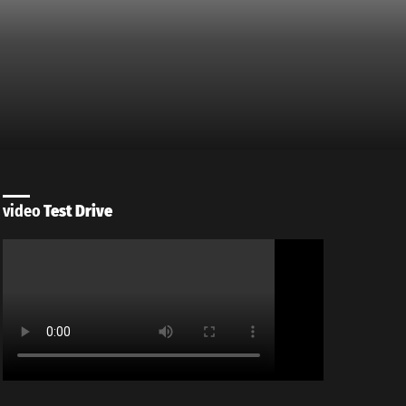
video
Test Drive