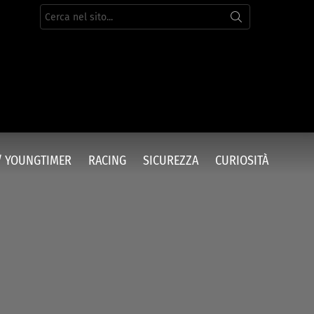
Cerca
per:
/ YOUNGTIMER
RACING
SICUREZZA
CURIOSITÀ