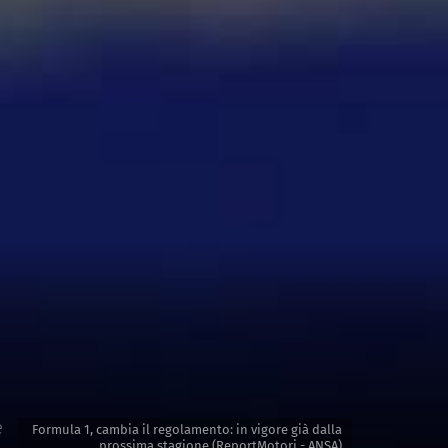
e
Formula 1, cambia il regolamento: in vigore già dalla
prossima stagione (ReportMotori - ANSA)