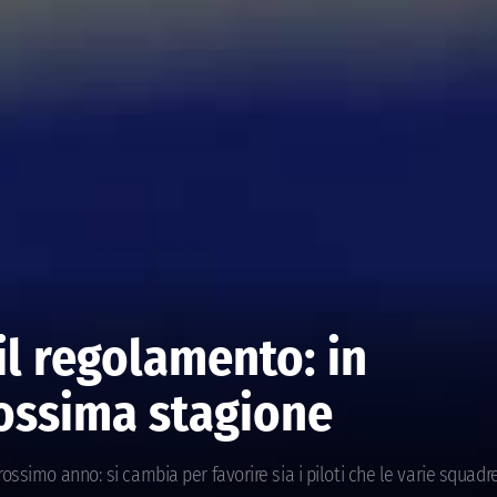
il regolamento: in
rossima stagione
ossimo anno: si cambia per favorire sia i piloti che le varie squadr