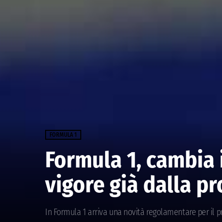
FORMULA 1
Formula 1, cambia 
vigore già dalla p
In Formula 1 arriva una novità regolamentare per il pr