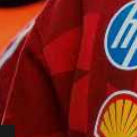
o e
uesto