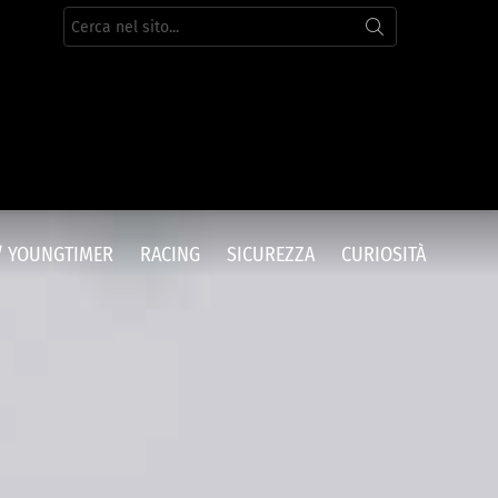
Cerca
per:
/ YOUNGTIMER
RACING
SICUREZZA
CURIOSITÀ