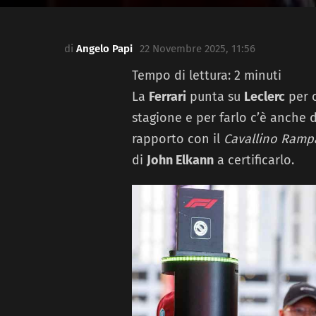
di
Angelo Papi
22 Novembre 2025, 11:56
Tempo di lettura:
2
minuti
La
Ferrari
punta su
Leclerc
per o
stagione e per farlo c’è anche d
rapporto con il
Cavallino Ramp
di
John Elkann
a certificarlo.