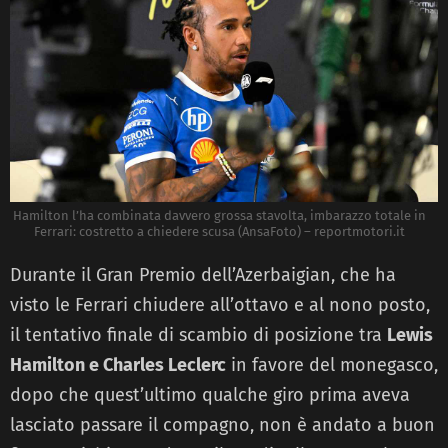
Hamilton l’ha combinata davvero grossa stavolta, imbarazzo totale in
Ferrari: costretto a chiedere scusa (AnsaFoto) – reportmotori.it
Durante il Gran Premio dell’Azerbaigian, che ha
visto le Ferrari chiudere all’ottavo e al nono posto,
il tentativo finale di scambio di posizione tra
Lewis
Hamilton e Charles Leclerc
in favore del monegasco,
dopo che quest’ultimo qualche giro prima aveva
lasciato passare il compagno, non è andato a buon