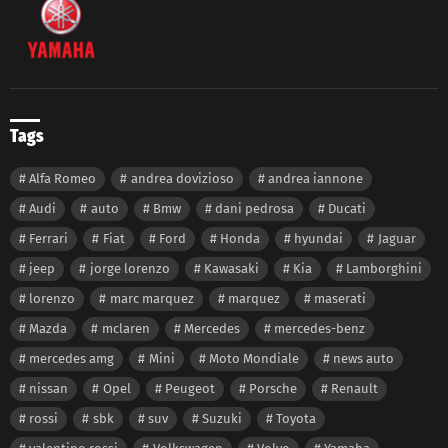
Tags
Alfa Romeo
andrea dovizioso
andrea iannone
Audi
auto
Bmw
dani pedrosa
Ducati
Ferrari
Fiat
Ford
Honda
hyundai
Jaguar
jeep
jorge lorenzo
Kawasaki
Kia
Lamborghini
lorenzo
marc marquez
marquez
maserati
Mazda
mclaren
Mercedes
mercedes-benz
mercedes amg
Mini
Moto Mondiale
news auto
nissan
Opel
Peugeot
Porsche
Renault
rossi
sbk
suv
Suzuki
Toyota