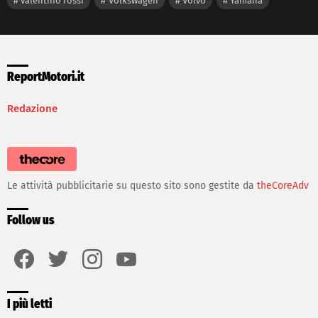
valentino rossi
Volkswagen
Volvo
Yamaha
ReportMotori.it
Redazione
Le attività pubblicitarie su questo sito sono gestite da
theCoreAdv
Follow us
facebook
twitter
instagram
youtube
I più letti