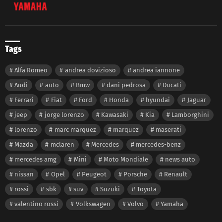
Tags
Alfa Romeo
andrea dovizioso
andrea iannone
Audi
auto
Bmw
dani pedrosa
Ducati
Ferrari
Fiat
Ford
Honda
hyundai
Jaguar
jeep
jorge lorenzo
Kawasaki
Kia
Lamborghini
lorenzo
marc marquez
marquez
maserati
Mazda
mclaren
Mercedes
mercedes-benz
mercedes amg
Mini
Moto Mondiale
news auto
nissan
Opel
Peugeot
Porsche
Renault
rossi
sbk
suv
Suzuki
Toyota
valentino rossi
Volkswagen
Volvo
Yamaha