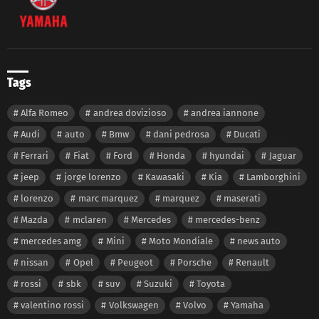
Tags
Alfa Romeo
andrea dovizioso
andrea iannone
Audi
auto
Bmw
dani pedrosa
Ducati
Ferrari
Fiat
Ford
Honda
hyundai
Jaguar
jeep
jorge lorenzo
Kawasaki
Kia
Lamborghini
lorenzo
marc marquez
marquez
maserati
Mazda
mclaren
Mercedes
mercedes-benz
mercedes amg
Mini
Moto Mondiale
news auto
nissan
Opel
Peugeot
Porsche
Renault
rossi
sbk
suv
Suzuki
Toyota
valentino rossi
Volkswagen
Volvo
Yamaha