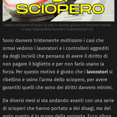
Caldo e sciopero di quasi 24 ore, in questo giorno ti conviene restare
a casa: impossibile muoversi (reportmotori.it)
Sono davvero tristemente moltissimi i casi che
ormai vedono i lavoratori e i controllori aggrediti
da degli incivili che pensano di avere il diritto di
non pagare il biglietto e per non farlo usano la
forza. Per questo motivo è giusto che i
lavoratori
si
ribellino e usino l’arma dello sciopero, per avere
garantiti quelli che sono dei diritti davvero minimi.
Da diversi mesi si sta andando avanti con una serie
di scioperi che hanno portato a dei disagi, ma del
resto questo è lo scopo della protesta. Ecco allora