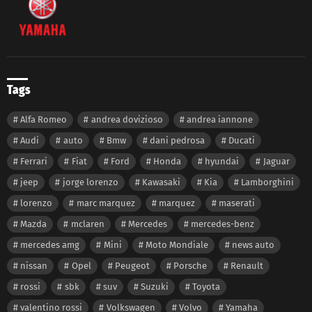
Tags
Alfa Romeo
andrea dovizioso
andrea iannone
Audi
auto
Bmw
dani pedrosa
Ducati
Ferrari
Fiat
Ford
Honda
hyundai
Jaguar
jeep
jorge lorenzo
Kawasaki
Kia
Lamborghini
lorenzo
marc marquez
marquez
maserati
Mazda
mclaren
Mercedes
mercedes-benz
mercedes amg
Mini
Moto Mondiale
news auto
nissan
Opel
Peugeot
Porsche
Renault
rossi
sbk
suv
Suzuki
Toyota
valentino rossi
Volkswagen
Volvo
Yamaha