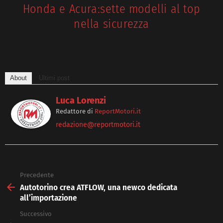
Honda e Acura:sette modelli al top
nella sicurezza
About
Ultimi post
Luca Lorenzi
Redattore
di
ReportMotori.it
redazione@reportmotori.it
Precedente
See
more
Autotorino crea ATFLOW, una newco dedicata
all’importazione
Successivo