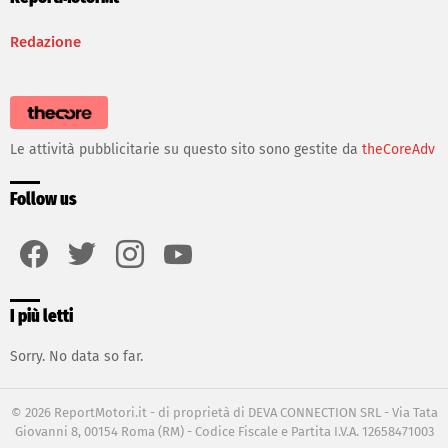
Redazione
Le attività pubblicitarie su questo sito sono gestite da
theCoreAdv
Follow us
facebook
twitter
instagram
youtube
I più letti
Sorry. No data so far.
© 2026 ReportMotori.it - di proprietà di DEVA CONNECTION SRL - Via Tata
Giovanni 8, 00154 Roma (RM) - Codice Fiscale e Partita I.V.A. 12658471003