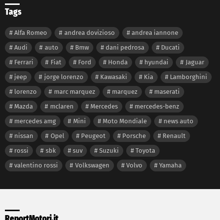
Tags
Alfa Romeo
andrea dovizioso
andrea iannone
Audi
auto
Bmw
dani pedrosa
Ducati
Ferrari
Fiat
Ford
Honda
hyundai
Jaguar
jeep
jorge lorenzo
Kawasaki
Kia
Lamborghini
lorenzo
marc marquez
marquez
maserati
Mazda
mclaren
Mercedes
mercedes-benz
mercedes amg
Mini
Moto Mondiale
news auto
nissan
Opel
Peugeot
Porsche
Renault
rossi
sbk
suv
Suzuki
Toyota
valentino rossi
Volkswagen
Volvo
Yamaha
ReportMotori.it