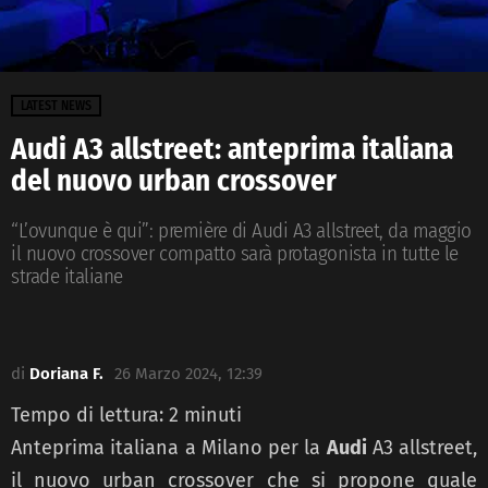
LATEST NEWS
Audi A3 allstreet: anteprima italiana
del nuovo urban crossover
“L’ovunque è qui”: première di Audi A3 allstreet, da maggio
il nuovo crossover compatto sarà protagonista in tutte le
strade italiane
di
Doriana F.
26 Marzo 2024, 12:39
Tempo di lettura:
2
minuti
Anteprima italiana a Milano per la
Audi
A3 allstreet,
il nuovo urban crossover che si propone quale