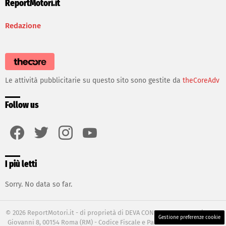
ReportMotori.it
Redazione
Le attività pubblicitarie su questo sito sono gestite da
theCoreAdv
Follow us
facebook
twitter
instagram
youtube
I più letti
Sorry. No data so far.
© 2026 ReportMotori.it - di proprietà di DEVA CONNECTION SRL - Via Tata
Gestione preferenze cookie
Giovanni 8, 00154 Roma (RM) - Codice Fiscale e Partita I.V.A. 12658471003