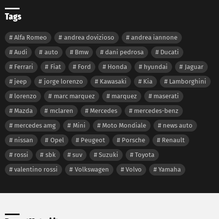
Tags
Alfa Romeo
andrea dovizioso
andrea iannone
Audi
auto
Bmw
dani pedrosa
Ducati
Ferrari
Fiat
Ford
Honda
hyundai
Jaguar
jeep
jorge lorenzo
Kawasaki
Kia
Lamborghini
lorenzo
marc marquez
marquez
maserati
Mazda
mclaren
Mercedes
mercedes-benz
mercedes amg
Mini
Moto Mondiale
news auto
nissan
Opel
Peugeot
Porsche
Renault
rossi
sbk
suv
Suzuki
Toyota
valentino rossi
Volkswagen
Volvo
Yamaha