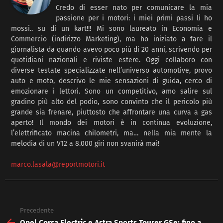
Credo di esser nato per comunicare la mia
passione per i motori: i miei primi passi li ho
mossi.. su di un kart!!! Mi sono laureato in Economia e
Commercio (indirizzo Marketing), ma ho iniziato a fare il
giornalista da quando avevo poco più di 20 anni, scrivendo per
quotidiani nazionali e riviste estere. Oggi collaboro con
diverse testate specializzate nell’universo automotive, provo
auto e moto, descrivo le mie sensazioni di guida, cerco di
emozionare i lettori. Sono un competitivo, amo salire sul
gradino più alto del podio, sono convinto che il pericolo più
grande sia frenare, piuttosto che affrontare una curva a gas
aperto! Il mondo dei motori è in continua evoluzione,
l’elettrificato macina chilometri, ma… nella mia mente la
melodia di un V12 a 8.000 giri non svanirà mai!
marco.lasala@reportmotori.it
Precedente
See
more
Opel Corsa Electric e Astra Sports Tourer GSe: fino a