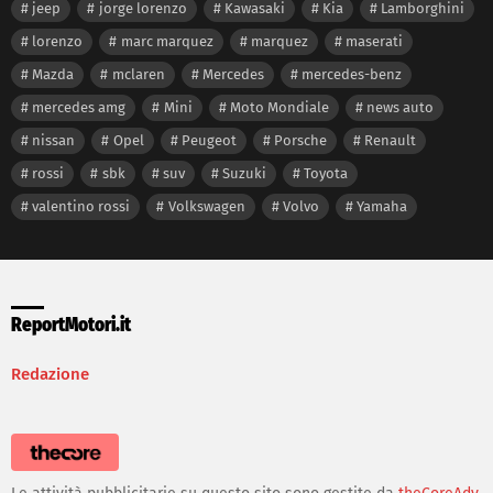
jeep
jorge lorenzo
Kawasaki
Kia
Lamborghini
lorenzo
marc marquez
marquez
maserati
Mazda
mclaren
Mercedes
mercedes-benz
mercedes amg
Mini
Moto Mondiale
news auto
nissan
Opel
Peugeot
Porsche
Renault
rossi
sbk
suv
Suzuki
Toyota
valentino rossi
Volkswagen
Volvo
Yamaha
ReportMotori.it
Redazione