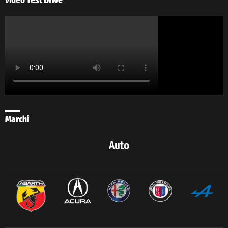
video
Test Drive
Marchi
Auto