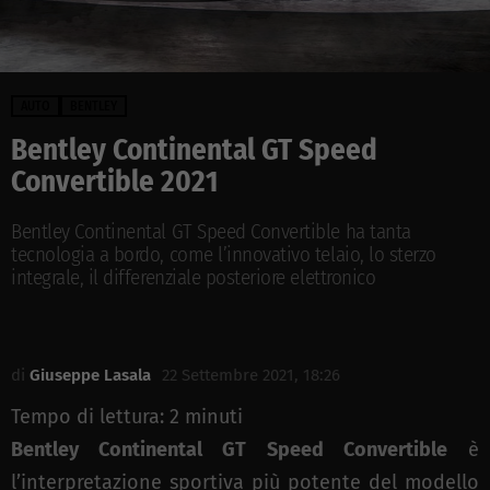
AUTO
BENTLEY
Bentley Continental GT Speed
Convertible 2021
Bentley Continental GT Speed Convertible ha tanta
tecnologia a bordo, come l’innovativo telaio, lo sterzo
integrale, il differenziale posteriore elettronico
di
Giuseppe Lasala
22 Settembre 2021, 18:26
Tempo di lettura:
2
minuti
Bentley Continental GT Speed Convertible
è
l’interpretazione sportiva più potente del modello