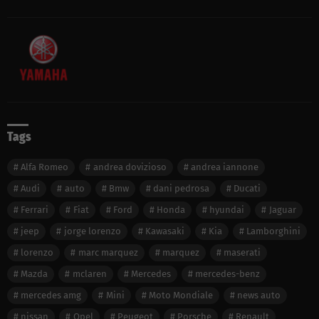
Tags
Alfa Romeo
andrea dovizioso
andrea iannone
Audi
auto
Bmw
dani pedrosa
Ducati
Ferrari
Fiat
Ford
Honda
hyundai
Jaguar
jeep
jorge lorenzo
Kawasaki
Kia
Lamborghini
lorenzo
marc marquez
marquez
maserati
Mazda
mclaren
Mercedes
mercedes-benz
mercedes amg
Mini
Moto Mondiale
news auto
nissan
Opel
Peugeot
Porsche
Renault