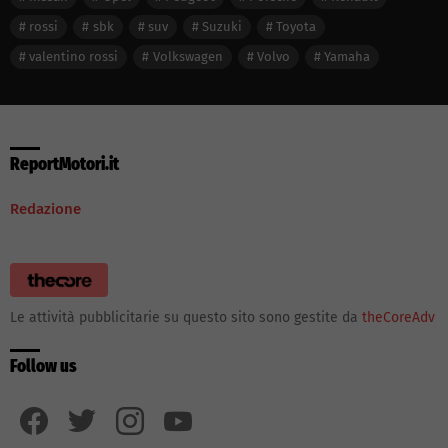
rossi
sbk
suv
Suzuki
Toyota
valentino rossi
Volkswagen
Volvo
Yamaha
ReportMotori.it
Redazione
Le attività pubblicitarie su questo sito sono gestite da
theCoreAdv
Follow us
facebook
twitter
instagram
youtube