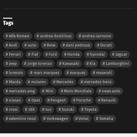
Tags
Alfa Romeo
andrea dovizioso
andrea iannone
Audi
auto
Bmw
dani pedrosa
Ducati
Ferrari
Fiat
Ford
Honda
hyundai
Jaguar
jeep
jorge lorenzo
Kawasaki
Kia
Lamborghini
lorenzo
marc marquez
marquez
maserati
Mazda
mclaren
Mercedes
mercedes-benz
mercedes amg
Mini
Moto Mondiale
news auto
nissan
Opel
Peugeot
Porsche
Renault
rossi
sbk
suv
Suzuki
Toyota
valentino rossi
Volkswagen
Volvo
Yamaha